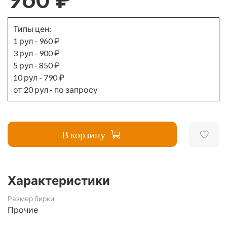
Типы цен:
1 рул
-
960 ₽
3 рул
-
900 ₽
5 рул
-
850 ₽
10 рул
-
790 ₽
от 20 рул
-
по запросу
В корзину
Характеристики
Размер бирки
Прочие